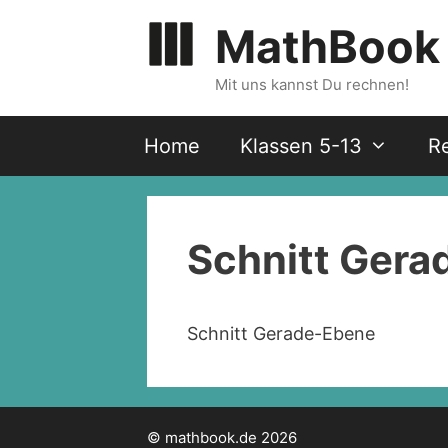
Zum
MathBook
Inhalt
springen
Mit uns kannst Du rechnen!
Home
Klassen 5-13
R
Schnitt Gera
Schnitt Gerade-Ebene
© mathbook.de 2026