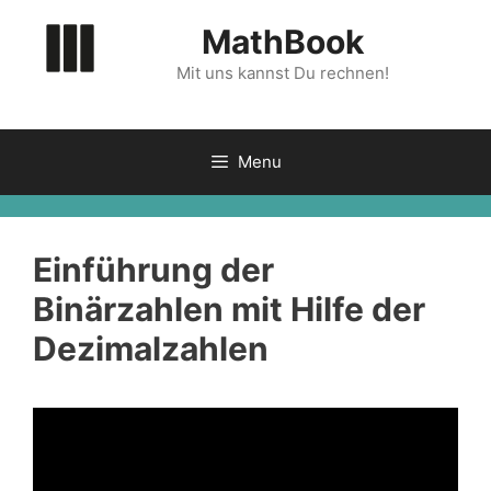
Zum
MathBook
Inhalt
springen
Mit uns kannst Du rechnen!
Menu
Einführung der
Binärzahlen mit Hilfe der
Dezimalzahlen