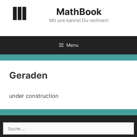
Zum
MathBook
Inhalt
springen
Mit uns kannst Du rechnen!
Menu
Geraden
under construction
Suche
nach: