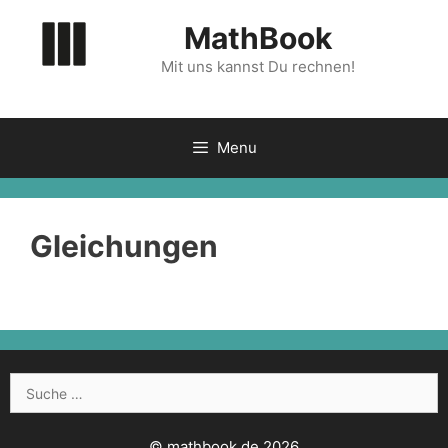
Zum
MathBook
Inhalt
springen
Mit uns kannst Du rechnen!
Menu
Gleichungen
Suche
nach:
© mathbook.de 2026